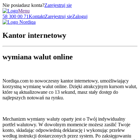
Nie posiadasz konta?
Zarejestruj się
Menu
58 300 00 71
Kontakt
Zarejestruj się
Zaloguj
Kantor internetowy
wymiana walut online
Nordiqa.com to nowoczesny kantor internetowy, umożliwiający
korzystną wymianę walut online. Dzięki atrakcyjnym kursom walut,
które są aktualizowane co 13 sekund, masz stały dostęp do
najlepszych notowań na rynku.
Mechanizm wymiany waluty oparty jest o Twój indywidualny
portfel walutowy. W dowolnym momencie możesz zasilić Twoje
konto, składając odpowiednią deklarację i wykonując przelew
według instrukcji dostarczonych przez system. Po zaksięgowaniu